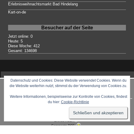
Erlebnisweihnachtsmarkt Bad Hindelang
Kart-on-de
Besucher auf der Seite
Jetzt online: 0
Heute: 5
Diese Woche: 412
Gesamt: 134698
Datenschutz und Cookies: Diese Website verwendet Cookies. Wenn du
die Website weiterhin nutzt, stimmst du der Verwendung von Cookies zu.
Impressum /Datenschutz
Weitere Informationen, beispielsweise zur Kontrolle von Cookies, findest
du hier:
Cookie-Richtlinie
©2026 raindrops
Entries RSS
Comments RSS
Raindrops Theme
Datenschutzerklärung