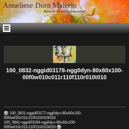
Skip to content
Anneliese Dorn Malerin
Malen ist für mich Leidenschaft
100_0832-nggid03178-ngg0dyn-80x60x100-
00f0w010c011r110f110r010t010
100_0831-nggid03177-ngg0dyn-80x60x100-
00f0w010c011r110f110r010t010
100_0841-nggid03184-ngg0dyn-80x60x100-
00f0w010c011r110f110r010t010