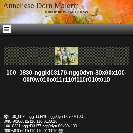
Skip to content
Anneliese Dorn Malerin
Malen ist für mich Leidenschaft
100_0830-nggid03176-ngg0dyn-80x60x100-
00f0w010c011r110f110r010t010
100_0829-nggid03416-ngg0dyn-80x60x100-
00f0w010c011r110f110r010t010
100_0831-nggid03177-ngg0dyn-80x60x100-
00f0w010c011r110f110r010t010